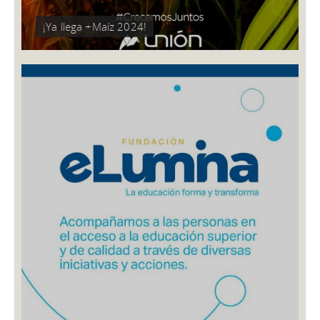
¡Ya llega +Maíz 2024!
¡YA LLEGA +MAÍZ 2024!