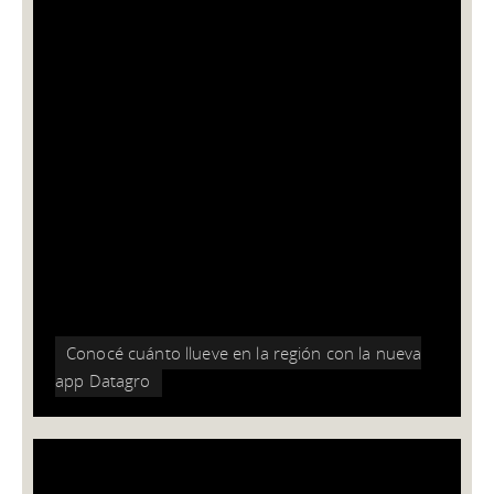
FUNDACIÓN ELUMINA CONTINÚA
IMPULSANDO EL ACCESO A LA
EDUCACIÓN
15/12/2023
La fundación de Cooperativa Unión que potencia el
desarrollo de las personas y de las localidades donde está
presente, lanzó nuevas formas de donación que permitan
fomentar la educación como herramienta para transformar
la realidad de las personas.
Conocé cuánto llueve en la región con la nueva
app Datagro