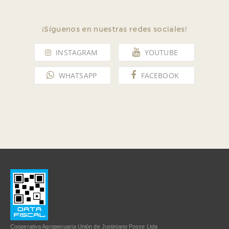
¡Síguenos en nuestras redes sociales!
INSTAGRAM
YOUTUBE
WHATSAPP
FACEBOOK
UNA COOPERATIVA QUE AVANZA
HACIA LA SUSTENTABILIDAD
20/10/2023
Desde el compromiso con el medio ambiente, las
personas y con las comunidades de las que forma parte,
Cooperativa Unión obtuvo la licencia ambiental para la
planta de acopio de Justiniano Posse.
Cooperativa Agropecuaria Unión de Justiniano Posse Ltda