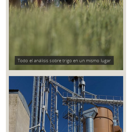
QUE ES LA CONFIANZA”
06/11/2023
El reconocido periodista, economista y escritor argentino
disertó frente a un centenar de productores agropecuarios
en la última edición del año de Cena a la Charla que lleva
adelante Cooperativa Unión.
Todo el análisis sobre trigo en un mismo lugar