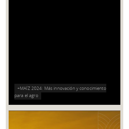
FUNDACIÓN ELUMINA, UNA
APUESTA A LOS JÓVENES DE LA
REGIÓN
06/05/2024
La entidad celebró su primera Asamblea con una charla
del psicólogo Alejandro Schujman sobre la importancia de
contagiar la pasión a los jóvenes.
+MAÍZ 2024: Más innovación y conocimiento
para el agro