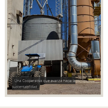
TODO EL ANÁLISIS SOBRE TRIGO EN
UN MISMO LUGAR
30/10/2023
Cooperativa Unión realizó una nueva edición de la
jornada +Trigo, iniciativa que permite acompañar a los
productores de la región con información de valor para la
toma de decisiones.
Una Cooperativa que avanza hacia la
sustentabilidad